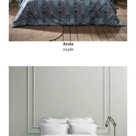
Azula
oxyde