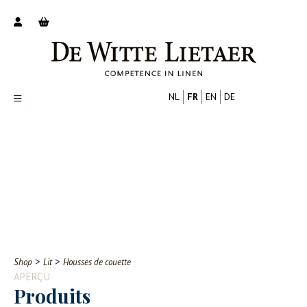
NL
FR
EN
DE
Productoverzicht
Over ons
Catalogus
Nieuws
PROFESSIONNEL
CONSOMMATEUR
Tips
FAQ
>
>
Shop
Lit
Housses de couette
Contact
APERÇU
Produits