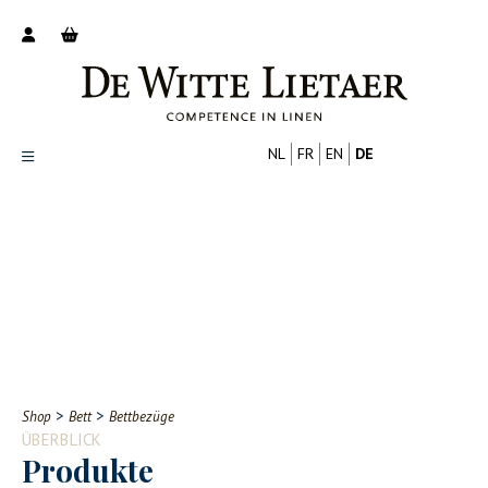
NL
FR
EN
DE
Productoverzicht
Over ons
Catalogus
Nieuws
PROFESSIONELL
VERBRAUCHER
Tips
FAQ
>
>
Shop
Bett
Bettbezüge
Contact
ÜBERBLICK
Produkte