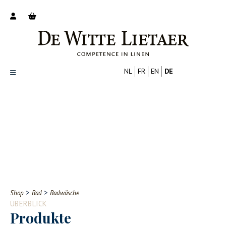
NL
FR
EN
DE
Productoverzicht
Over ons
Catalogus
Nieuws
PROFESSIONELL
VERBRAUCHER
Tips
FAQ
>
>
Shop
Bad
Badwäsche
Contact
ÜBERBLICK
Produkte