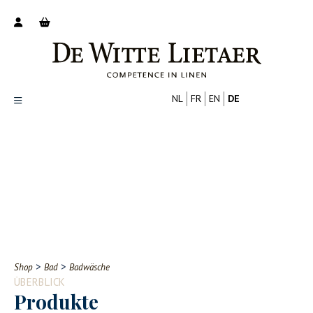
NL
FR
EN
DE
Productoverzicht
Over ons
Catalogus
Nieuws
PROFESSIONELL
VERBRAUCHER
Tips
FAQ
>
>
Shop
Bad
Badwäsche
Contact
ÜBERBLICK
Produkte