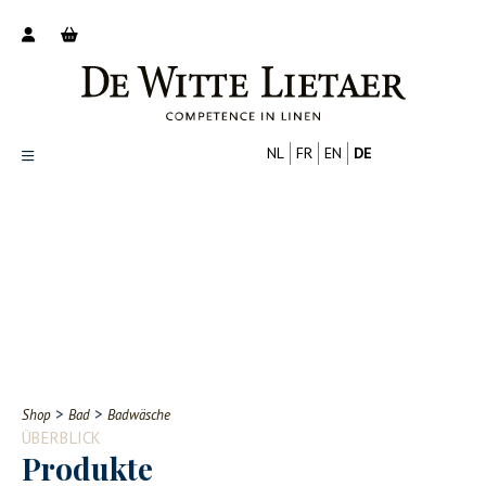
NL
FR
EN
DE
Productoverzicht
Over ons
Catalogus
Nieuws
PROFESSIONELL
VERBRAUCHER
Tips
FAQ
>
>
Shop
Bad
Badwäsche
Contact
ÜBERBLICK
Produkte