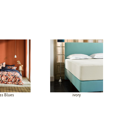
ss Blues
ivory