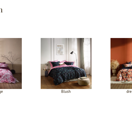
n
ge
Blush
dre