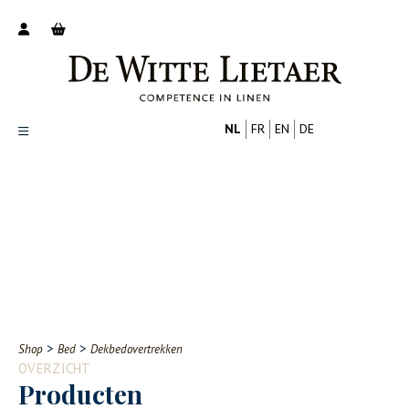
NL
FR
EN
DE
Productoverzicht
Over ons
Catalogus
Nieuws
PROFESSIONAL
CONSUMENT
Tips
FAQ
>
>
Shop
Bed
Dekbedovertrekken
Contact
OVERZICHT
Producten