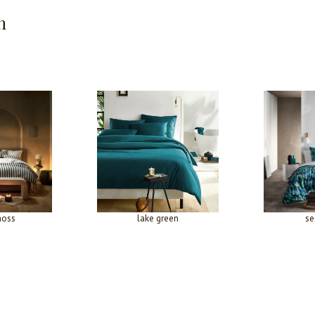
n
moss
lake green
se