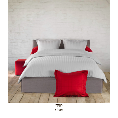
zygo
silver