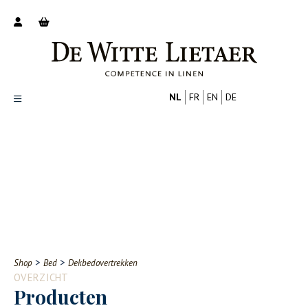
NL
FR
EN
DE
Productoverzicht
Over ons
Catalogus
Nieuws
PROFESSIONAL
CONSUMENT
Tips
FAQ
>
>
Shop
Bed
Dekbedovertrekken
Contact
OVERZICHT
Producten