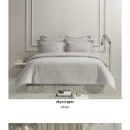
skyscraper
silver