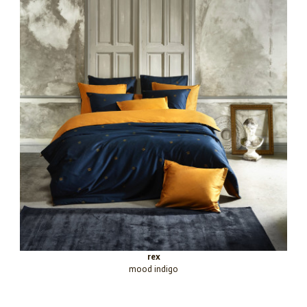
rex
mood indigo