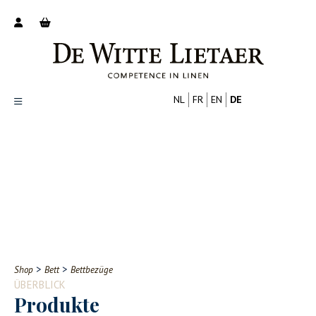
NL
FR
EN
DE
Productoverzicht
Over ons
Catalogus
Nieuws
PROFESSIONELL
VERBRAUCHER
Tips
FAQ
>
>
Shop
Bett
Bettbezüge
Contact
ÜBERBLICK
Produkte