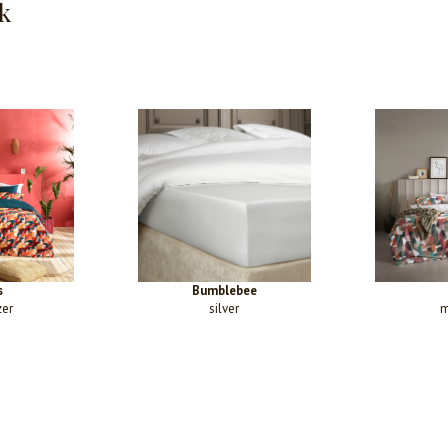
k
s
Bumblebee
zer
silver
m