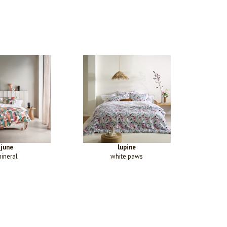
june
lupine
ineral
white paws