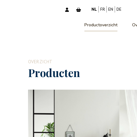
NL
FR
EN
DE
Productoverzicht
Ov
OVERZICHT
Producten