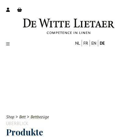
NL
FR
EN
DE
Productoverzicht
Over ons
Catalogus
Nieuws
PROFESSIONELL
VERBRAUCHER
Tips
FAQ
>
>
Shop
Bett
Bettbezüge
Contact
ÜBERBLICK
Produkte