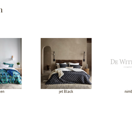
n
een
jet Black
nim