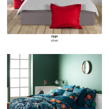
zygo
silver