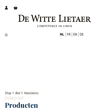
NL
FR
EN
DE
Productoverzicht
Over ons
Catalogus
Nieuws
PROFESSIONAL
CONSUMENT
Tips
FAQ
>
>
Shop
Bed
Hoeslakens
Contact
OVERZICHT
Producten