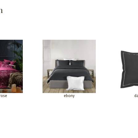
n
rose
ebony
da