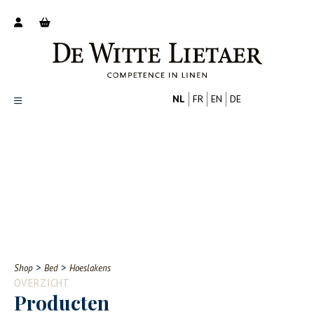
NL
FR
EN
DE
Productoverzicht
Over ons
Catalogus
Nieuws
PROFESSIONAL
CONSUMENT
Tips
FAQ
>
>
Shop
Bed
Hoeslakens
Contact
OVERZICHT
Producten