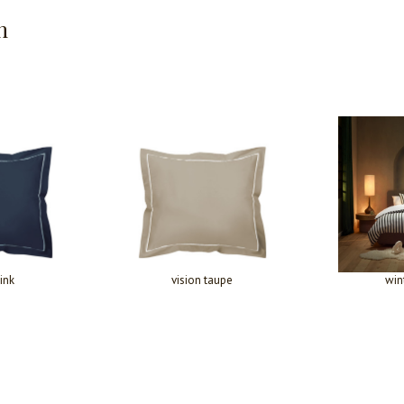
n
ink
vision taupe
win