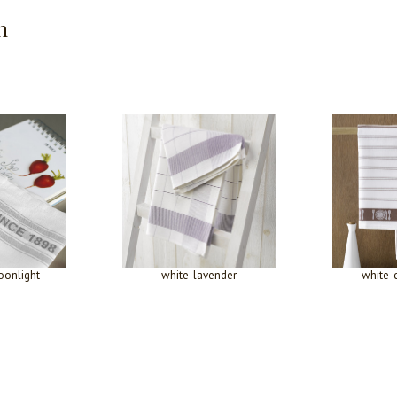
n
oonlight
white-lavender
white-