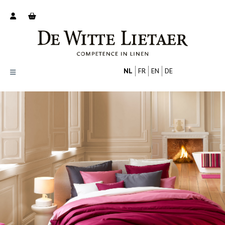
NL
FR
EN
DE
Productoverzicht
Over ons
Catalogus
Nieuws
PROFESSIONAL
CONSUMENT
Tips
FAQ
Contact