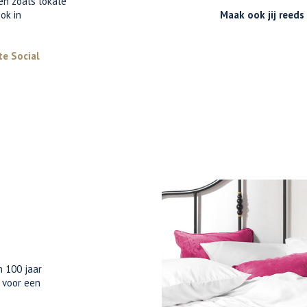
ven zoals lokale
ok in
Maak ook jij reeds
te Social
n 100 jaar
t voor een