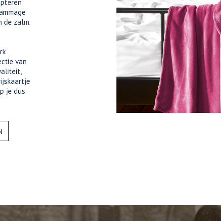
opteren
grammage
n de zalm.
rk
ectie van
liteit,
ijskaartje
p je dus
N