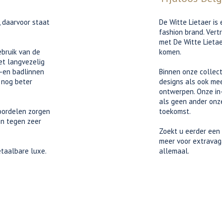
, daarvoor staat
De Witte Lietaer is
fashion brand. Vert
met De Witte Lietae
bruik van de
komen.
et langvezelig
-en badlinnen
Binnen onze collect
n nog beter
designs als ook me
ontwerpen. Onze in
als geen ander onze
oordelen zorgen
toekomst.
en tegen zeer
Zoekt u eerder een 
meer voor extravaga
etaalbare luxe.
allemaal.