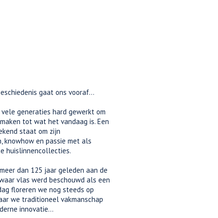
schiedenis gaat ons vooraf...
vele generaties hard gewerkt om
 maken tot wat het vandaag is. Een
bekend staat om zijn
n, knowhow en passie met als
e huislinnencollecties.
meer dan 125 jaar geleden aan de
, waar vlas werd beschouwd als een
dag floreren we nog steeds op
waar we traditioneel vakmanschap
erne innovatie...