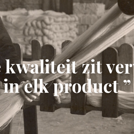
kwaliteit zit v
in elk product ”