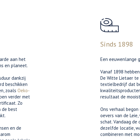
Sinds 1898
aarde aan het
Een eeuwenlange ge
ns en planeet.
Vanaf 1898 hebben 
sduur dankzij
De Witte Lietaer te
ard beschikken
textielbedrijf dat 
en, zoals
Oeko-
kwaliteitsproducte
pen verder met
resultaat de mooist
rtificaat. Zo
n de best
Ons verhaal begon 
kt.
oevers van de Leie
schat. Vandaag de 
nsen en de
dezelfde locatie, 
aarom
combineren met mod