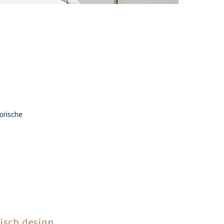
orische
isch design