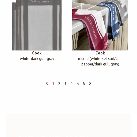
Cook
Cook
white-dark gull gray
mixed (white-set sail/chili
pepper/dark gull gray)
1
2
3
4
5
6