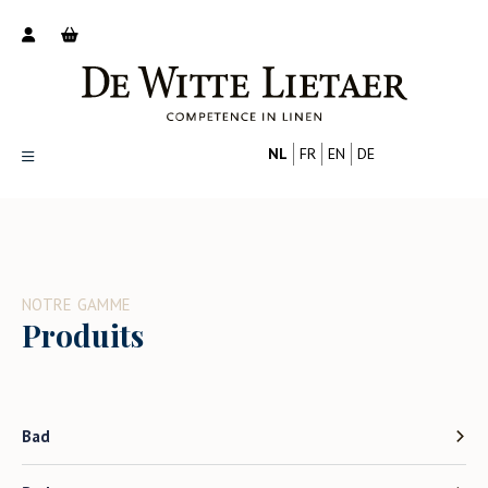
NL
FR
EN
DE
Productoverzicht
Over ons
Catalogus
NOTRE GAMME
Nieuws
Produits
PROFESSIONAL
CONSUMENT
Tips
FAQ
Contact
Bad