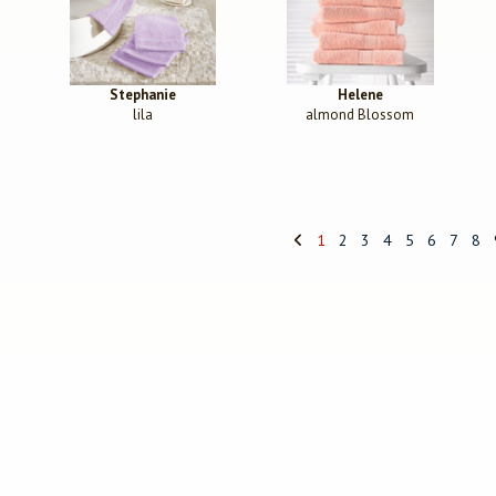
Stephanie
Helene
lila
almond Blossom
1
2
3
4
5
6
7
8