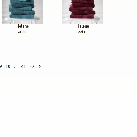
Helene
Helene
arctic
beet red
9
10
...
41
42