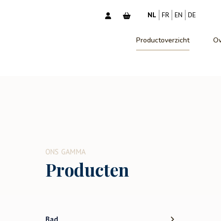
NL
FR
EN
DE
Productoverzicht
Ov
ONS GAMMA
Producten
Bad