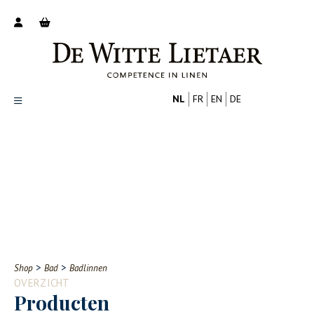
NL
FR
EN
DE
Productoverzicht
Over ons
Catalogus
Nieuws
PROFESSIONAL
CONSUMENT
Tips
FAQ
>
>
Shop
Bad
Badlinnen
Contact
OVERZICHT
Producten