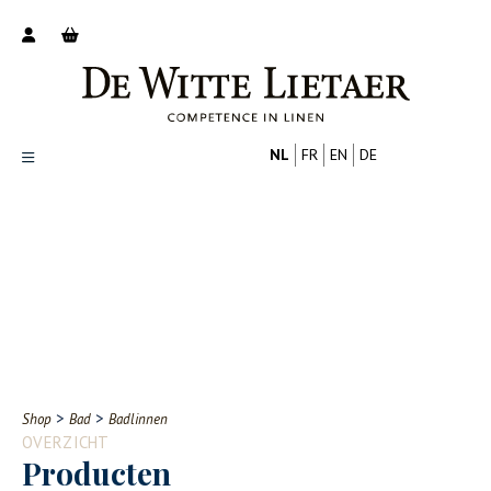
NL
FR
EN
DE
Productoverzicht
Over ons
Catalogus
Nieuws
PROFESSIONAL
CONSUMENT
Tips
FAQ
>
>
Shop
Bad
Badlinnen
Contact
OVERZICHT
Producten