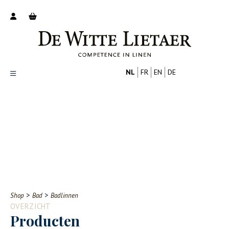
NL
FR
EN
DE
Productoverzicht
Over ons
Catalogus
Nieuws
PROFESSIONAL
CONSUMENT
Tips
FAQ
>
>
Shop
Bad
Badlinnen
Contact
OVERZICHT
Producten