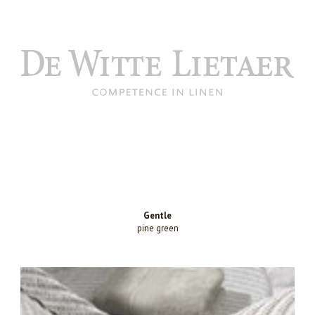
Gentle
pine green