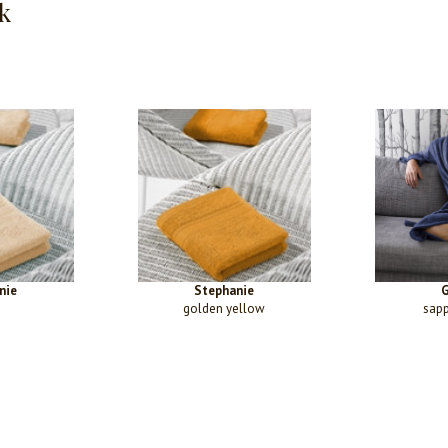
k
nie
Stephanie
G
d
golden yellow
sapp