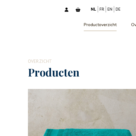
NL
FR
EN
DE
Productoverzicht
Ov
OVERZICHT
Producten