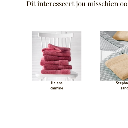
Dit interesseert jou misschien oo
Helene
Stepha
carmine
san