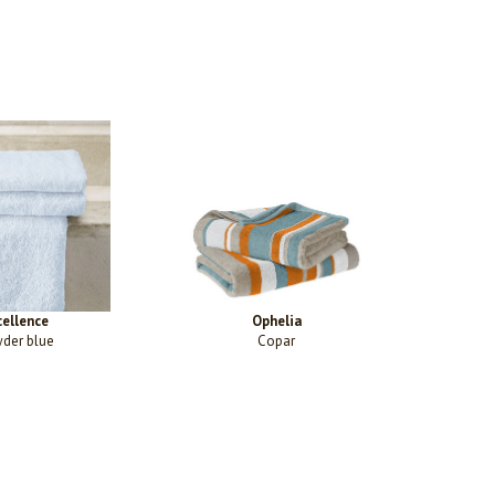
cellence
Ophelia
der blue
Copar