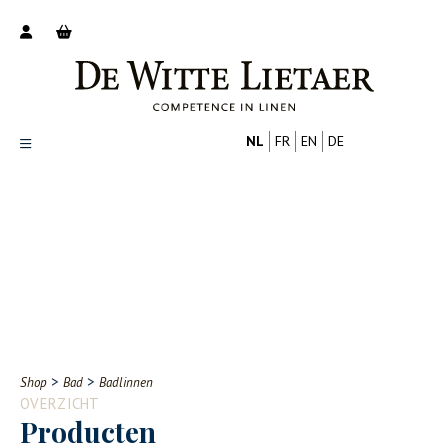
NL
FR
EN
DE
Productoverzicht
Over ons
Catalogus
Nieuws
PROFESSIONAL
CONSUMENT
Tips
FAQ
>
>
Shop
Bad
Badlinnen
Contact
OVERZICHT
Producten