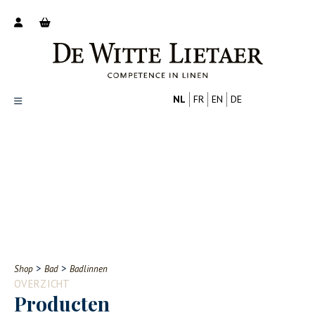
NL
FR
EN
DE
Productoverzicht
Over ons
Catalogus
Nieuws
PROFESSIONAL
CONSUMENT
Tips
FAQ
>
>
Shop
Bad
Badlinnen
Contact
OVERZICHT
Producten