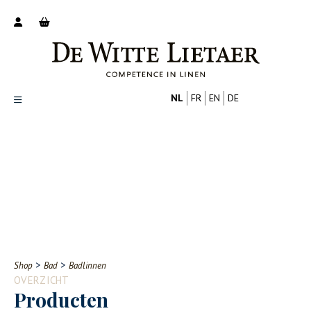
NL
FR
EN
DE
Productoverzicht
Over ons
Catalogus
Nieuws
PROFESSIONAL
CONSUMENT
Tips
FAQ
>
>
Shop
Bad
Badlinnen
Contact
OVERZICHT
Producten