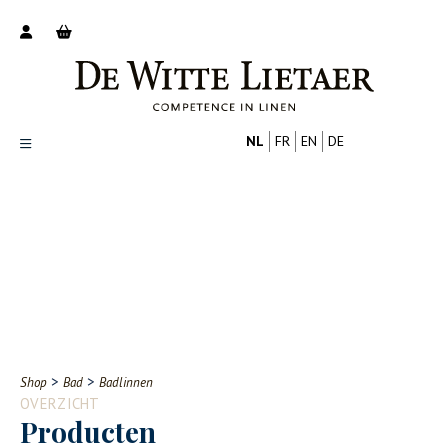
NL
FR
EN
DE
Productoverzicht
Over ons
Catalogus
Nieuws
PROFESSIONAL
CONSUMENT
Tips
FAQ
>
>
Shop
Bad
Badlinnen
Contact
OVERZICHT
Producten