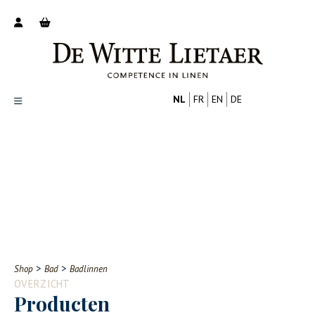
NL
FR
EN
DE
Productoverzicht
Over ons
Catalogus
Nieuws
PROFESSIONAL
CONSUMENT
Tips
FAQ
>
>
Shop
Bad
Badlinnen
Contact
OVERZICHT
Producten