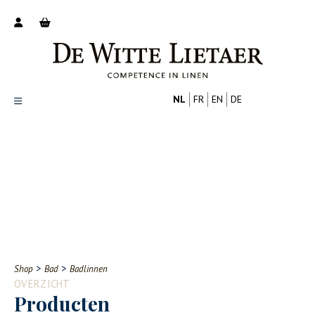
NL
FR
EN
DE
Productoverzicht
Over ons
Catalogus
Nieuws
PROFESSIONAL
CONSUMENT
Tips
FAQ
>
>
Shop
Bad
Badlinnen
Contact
OVERZICHT
Producten