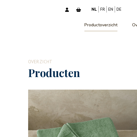
NL
FR
EN
DE
Productoverzicht
Ov
OVERZICHT
Producten