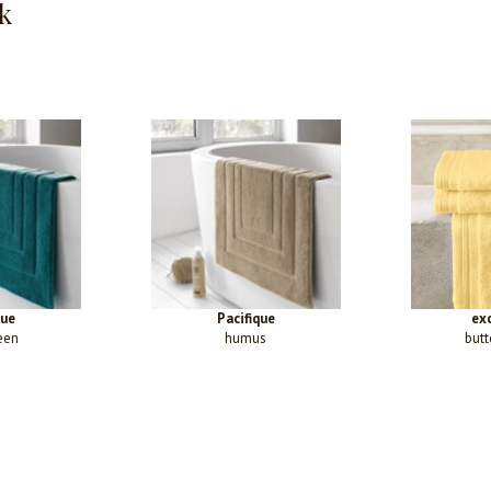
k
que
Pacifique
ex
een
humus
butt