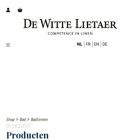
NL
FR
EN
DE
Productoverzicht
Over ons
Catalogus
Nieuws
PROFESSIONAL
CONSUMENT
Tips
FAQ
>
>
Shop
Bad
Badlinnen
Contact
OVERZICHT
Producten