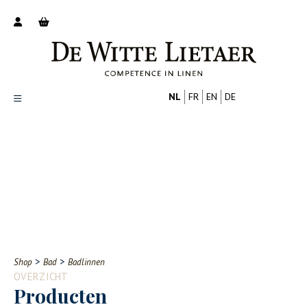
NL
FR
EN
DE
Productoverzicht
Over ons
Catalogus
Nieuws
PROFESSIONAL
CONSUMENT
Tips
FAQ
>
>
Shop
Bad
Badlinnen
Contact
OVERZICHT
Producten