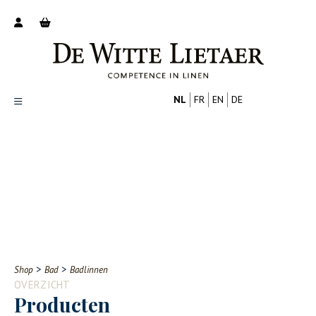
NL
FR
EN
DE
Productoverzicht
Over ons
Catalogus
Nieuws
PROFESSIONAL
CONSUMENT
Tips
FAQ
>
>
Shop
Bad
Badlinnen
Contact
OVERZICHT
Producten