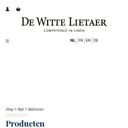
NL
FR
EN
DE
Productoverzicht
Over ons
Catalogus
Nieuws
PROFESSIONAL
CONSUMENT
Tips
FAQ
>
>
Shop
Bad
Badlinnen
Contact
OVERZICHT
Producten