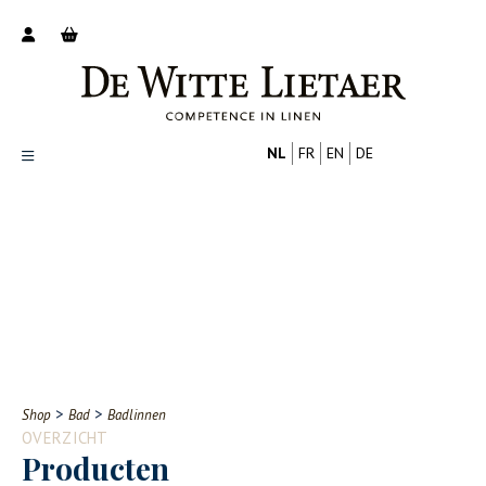
NL
FR
EN
DE
Productoverzicht
Over ons
Catalogus
Nieuws
PROFESSIONAL
CONSUMENT
Tips
FAQ
>
>
Shop
Bad
Badlinnen
Contact
OVERZICHT
Producten