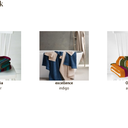
k
ia
excellence
O
r
indigo
a