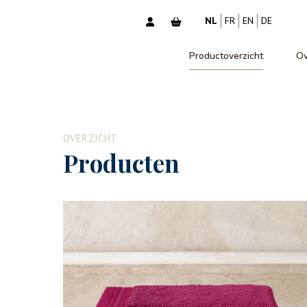
NL
FR
EN
DE
Productoverzicht
Ov
OVERZICHT
Producten