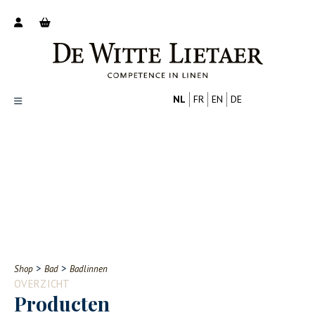
NL
FR
EN
DE
Productoverzicht
Over ons
Catalogus
Nieuws
PROFESSIONAL
CONSUMENT
Tips
FAQ
>
>
Shop
Bad
Badlinnen
Contact
OVERZICHT
Producten