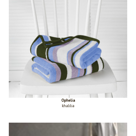
Ophelia
khalilia