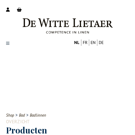
NL
FR
EN
DE
Productoverzicht
Over ons
Catalogus
Nieuws
PROFESSIONAL
CONSUMENT
Tips
FAQ
>
>
Shop
Bad
Badlinnen
Contact
OVERZICHT
Producten