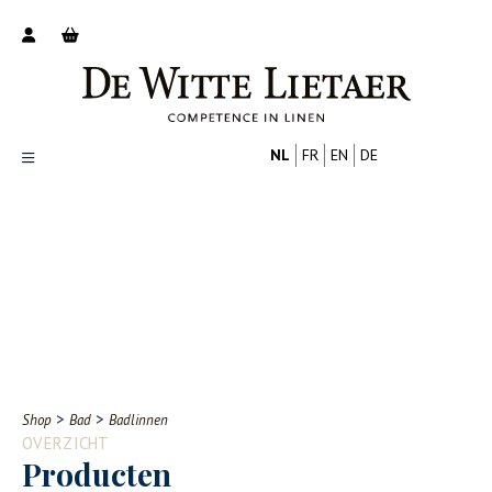
NL
FR
EN
DE
Productoverzicht
Over ons
Catalogus
Nieuws
PROFESSIONAL
CONSUMENT
Tips
FAQ
>
>
Shop
Bad
Badlinnen
Contact
OVERZICHT
Producten