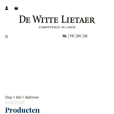
NL
FR
EN
DE
Productoverzicht
Over ons
Catalogus
Nieuws
PROFESSIONAL
CONSUMENT
Tips
FAQ
>
>
Shop
Bad
Badlinnen
Contact
OVERZICHT
Producten