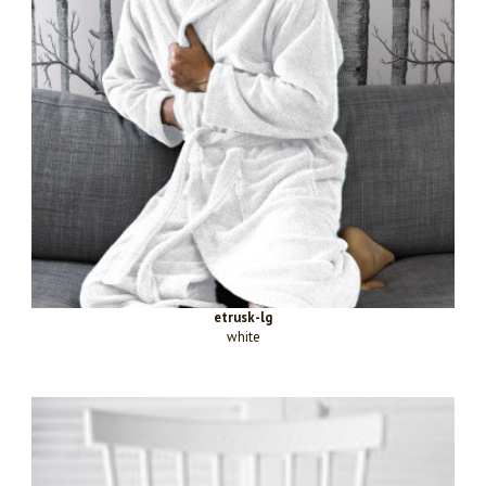
etrusk-lg
white