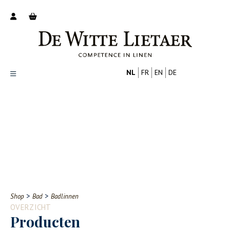
NL
FR
EN
DE
Productoverzicht
Over ons
Catalogus
Nieuws
PROFESSIONAL
CONSUMENT
Tips
FAQ
>
>
Shop
Bad
Badlinnen
Contact
OVERZICHT
Producten