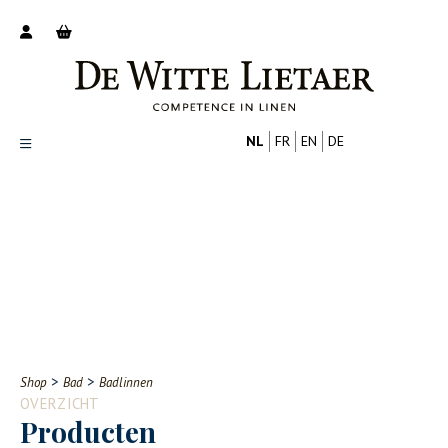
NL
FR
EN
DE
Productoverzicht
Over ons
Catalogus
Nieuws
PROFESSIONAL
CONSUMENT
Tips
FAQ
>
>
Shop
Bad
Badlinnen
Contact
OVERZICHT
Producten