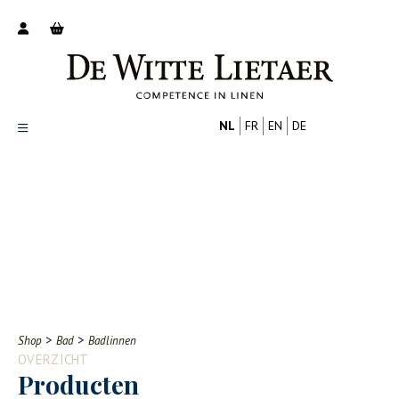
NL
FR
EN
DE
Productoverzicht
Over ons
Catalogus
Nieuws
PROFESSIONAL
CONSUMENT
Tips
FAQ
>
>
Shop
Bad
Badlinnen
Contact
OVERZICHT
Producten