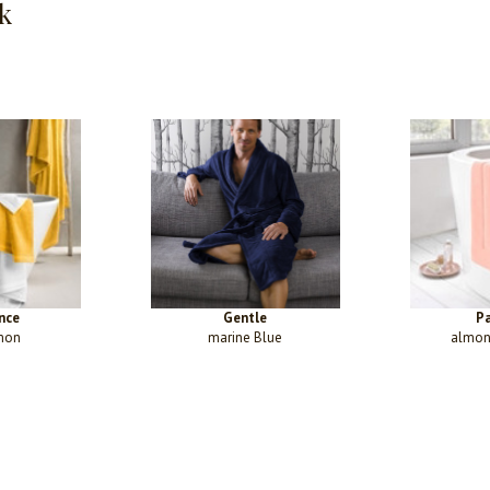
k
nce
Gentle
Pa
mon
marine Blue
almon