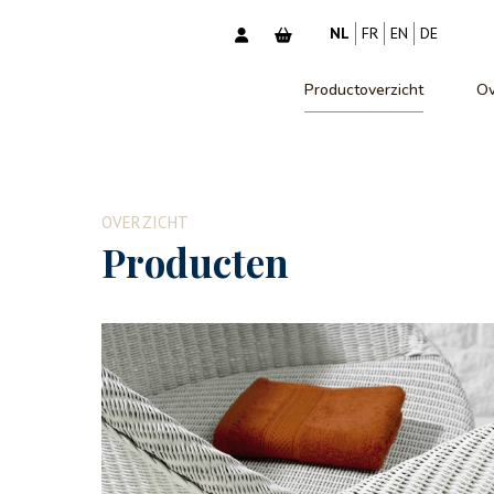
NL
FR
EN
DE
Productoverzicht
Ov
OVERZICHT
Producten