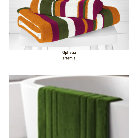
Ophelia
artemis