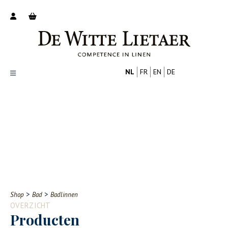
NL
FR
EN
DE
Productoverzicht
Over ons
Catalogus
Nieuws
PROFESSIONAL
CONSUMENT
Tips
FAQ
>
>
Shop
Bad
Badlinnen
Contact
OVERZICHT
Producten