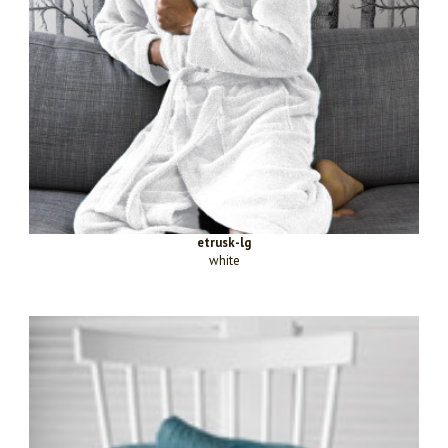
etrusk-lg
white