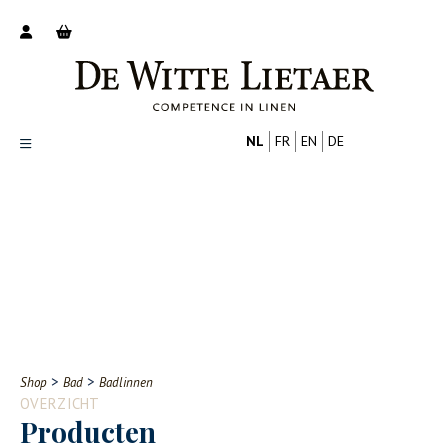
NL
FR
EN
DE
Productoverzicht
Over ons
Catalogus
Nieuws
PROFESSIONAL
CONSUMENT
Tips
FAQ
>
>
Shop
Bad
Badlinnen
Contact
OVERZICHT
Producten